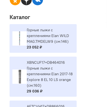
Каталог
Горные лыжи с
креплениями Elan WILD
MAG.TMDELW9 (см:146)
23 052 ₽
XBNCUF17+DB464016
Горные лыжи с
креплениями Elan 2017-18
Explore 8 EL 10 LS orange
(см:160)
29 036 ₽
AETCVH17+DB866016