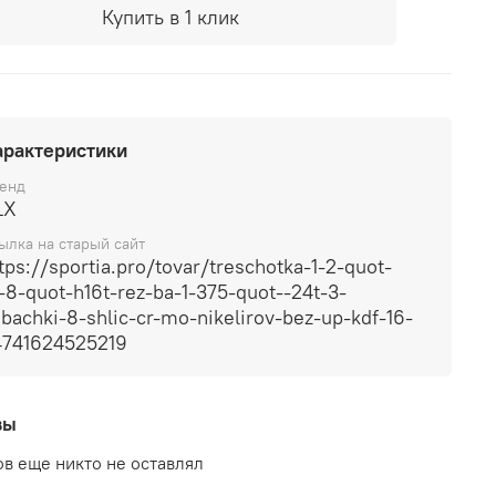
Купить в 1 клик
арактеристики
енд
LX
ылка на старый сайт
tps://sportia.pro/tovar/treschotka-1-2-quot-
-8-quot-h16t-rez-ba-1-375-quot--24t-3-
bachki-8-shlic-cr-mo-nikelirov-bez-up-kdf-16-
4741624525219
вы
в еще никто не оставлял