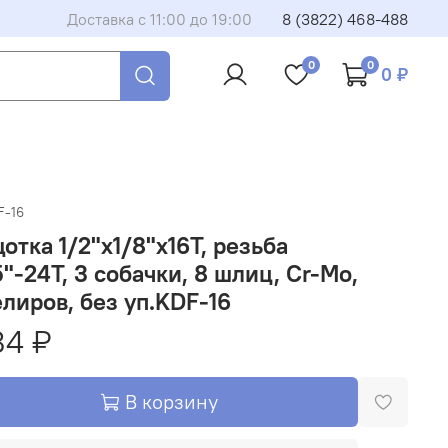
Доставка с 11:00 до 19:00
8 (3822) 468-488
0
0
0 ₽
F-16
отка 1/2"х1/8"х16Т, резьба
5"-24T, 3 собачки, 8 шлиц, Cr-Mo,
лиров, без уп.KDF-16
84 ₽
В корзину