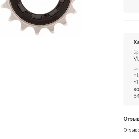
Х
Бр
V
Сс
ht
h1
so
5
Отзы
Отзыво