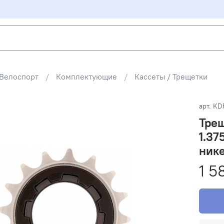
Велоспорт
Комплектующие
Кассеты / Трещетки
арт.
KD
Трещ
1.37
нике
1 5