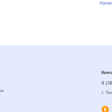
Напис
Конт
8 (3
ов
г. Т