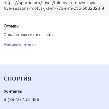
https://sportia.pro/tovar/tolstovka-muzhskaya-
позволяет сохранить тепло, не пропускает воду и
five-seasons-motya-jkt-m-773-r-m-2551563282319
комфортно прилегает к телу, не сковывая движений.
Отзывы
Отзывов еще никто не оставлял
Написать отзыв
СПОРТИЯ
Контакты
8 (3822) 468-488