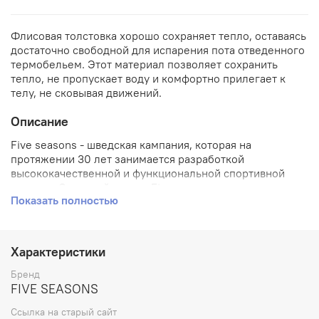
Флисовая толстовка хорошо сохраняет тепло, оставаясь
достаточно свободной для испарения пота отведенного
термобельем. Этот материал позволяет сохранить
тепло, не пропускает воду и комфортно прилегает к
телу, не сковывая движений.
Описание
Five seasons - шведская кампания, которая на
протяжении 30 лет занимается разработкой
высококачественной и функциональной спортивной
одежды. Основной акцент Five seasons ставит на
Показать полностью
горнолыжной одежде. Шведские мастера знают, что
нужно для комфортного занятия любимым спортом в
холодную, сухую и дождливую или ветренную погоду.
Одежда Five seasons из лучших материалов, не
Характеристики
пропускающих влагу и ветер не только защищает в
суровых условиях, но и отвечает всем тенденциям
Бренд
моды.#br##br#Флисовая толстовка хорошо сохраняет
FIVE SEASONS
тепло, оставаясь достаточно свободной для испарения
Ссылка на старый сайт
пота отведенного термобельем. Этот материал