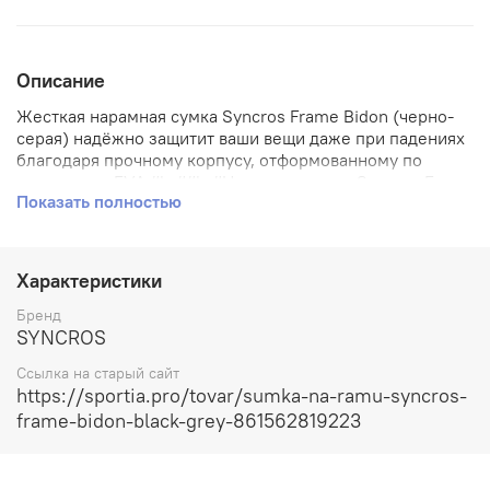
Описание
Жесткая нарамная сумка Syncros Frame Bidon (черно-
серая) надёжно защитит ваши вещи даже при падениях
благодаря прочному корпусу, отформованному по
технологии EVA.#br##br#Нарамная сумка Syncros Frame
Показать полностью
Bidon (черно-серая) обладает низким весом при
жестком корпусе и обёме более 0,5л. замок-молния с
водоотталкивающим покрытием сохранит ваши вещи
сухими, а жесткий корпус защитит их даже при
Характеристики
падениях.#br##br#Особенности Syncros Frame
Bidon#br#+ Жесткий корпус#br#+ Замок-молния с
Бренд
водоотталкивающим покрытием#br#+ Внутренние
SYNCROS
эластичные петли для инструментов#br#+ Два варианта
Ссылка на старый сайт
установки#br#+ Размеры: длина 12 см, высота 6,5 см х
https://sportia.pro/tovar/sumka-na-ramu-syncros-
ширина 6,5 см
frame-bidon-black-grey-861562819223