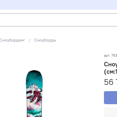
Сноубординг
Сноуборды
арт.
76
Сноу
(см:
56 