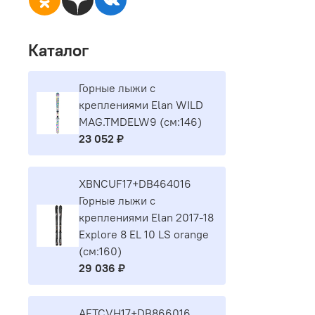
Каталог
Горные лыжи с
креплениями Elan WILD
MAG.TMDELW9 (см:146)
23 052 ₽
XBNCUF17+DB464016
Горные лыжи с
креплениями Elan 2017-18
Explore 8 EL 10 LS orange
(см:160)
29 036 ₽
AETCVH17+DB866016