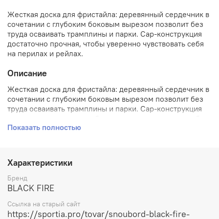
Жесткая доска для фристайла: деревянный сердечник в
сочетании с глубоким боковым вырезом позволит без
труда осваивать трамплины и парки. Cap-конструкция
достаточно прочная, чтобы уверенно чувствовать себя
на перилах и рейлах.
Описание
Жесткая доска для фристайла: деревянный сердечник в
сочетании с глубоким боковым вырезом позволит без
труда осваивать трамплины и парки. Cap-конструкция
достаточно прочная, чтобы уверенно чувствовать себя
Показать полностью
на перилах и рейлах.
Характеристики
Бренд
BLACK FIRE
Ссылка на старый сайт
https://sportia.pro/tovar/snoubord-black-fire-