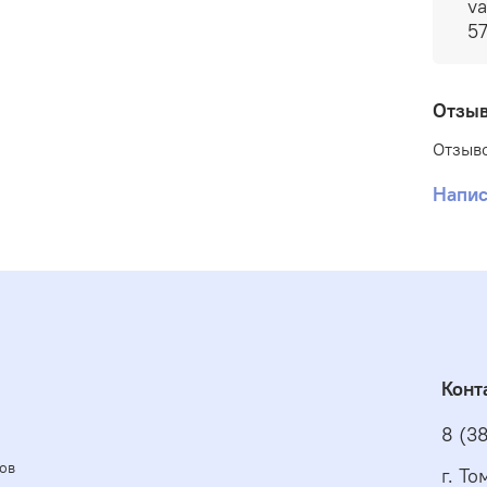
va
5
Отзы
Отзыво
Напис
Конт
8 (3
ов
г. Т