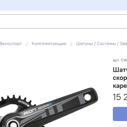
Велоспорт
Комплектующие
Шатуны / Системы / Зв
арт.
CW
Шату
скор
каре
15 