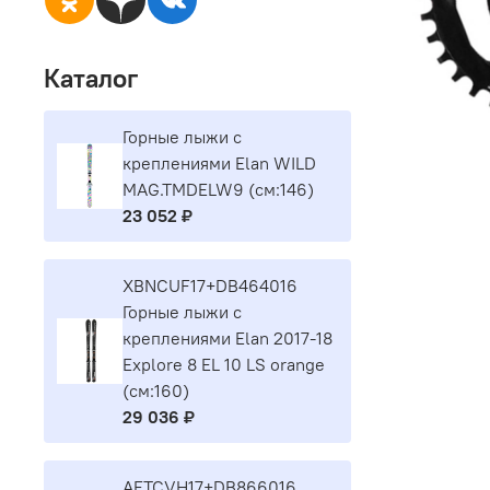
Каталог
Горные лыжи с
креплениями Elan WILD
MAG.TMDELW9 (см:146)
23 052 ₽
XBNCUF17+DB464016
Горные лыжи с
креплениями Elan 2017-18
Explore 8 EL 10 LS orange
(см:160)
29 036 ₽
AETCVH17+DB866016