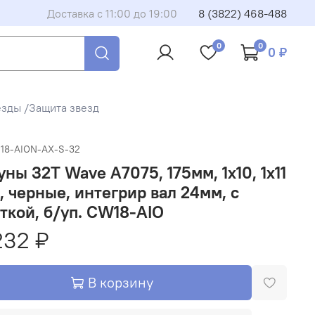
Доставка с 11:00 до 19:00
8 (3822) 468-488
0
0
0 ₽
езды /Защита звезд
18-AION-AX-S-32
ны 32Т Wave А7075, 175мм, 1x10, 1x11
, черные, интегрир вал 24мм, с
ткой, б/уп. CW18-AIO
232 ₽
В корзину