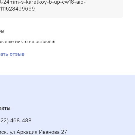
l-24mm-s-karetkoy-b-up-cw18-aio-
7111628499669
вы
в еще никто не оставлял
ать отзыв
акты
822) 468-488
омск, ул Аркадия Иванова 27