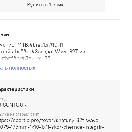
Купить в 1 клик
ание
чение: MTB.#br##br#10-11
стей.#br##br#Звезда: Wave 32T из
.#br##br#Длина: 175
r##br#Интегрированные с
ать полностью
кой.#br##br#CL: 50 мм.#br##br#Цвет: черный.
арактеристики
енд
R SUNTOUR
ылка на старый сайт
tps://sportia.pro/tovar/shatuny-32t-wave-
075-175mm-1x10-1x11-skor-chernye-integrir-