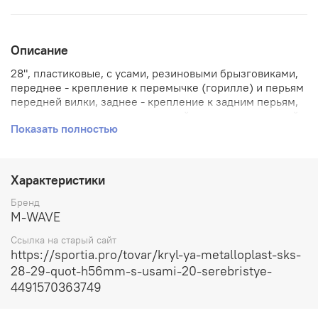
Описание
28", пластиковые, с усами, резиновыми брызговиками,
переднее - крепление к перемычке (горилле) и перьям
передней вилки, заднее - крепление к задним перьям,
перемычке между ними и нижней части подседельной
Показать полностью
трубы (у кареточного узла), ширина 60мм,Серебристые
Характеристики
Бренд
M-WAVE
Ссылка на старый сайт
https://sportia.pro/tovar/kryl-ya-metalloplast-sks-
28-29-quot-h56mm-s-usami-20-serebristye-
4491570363749