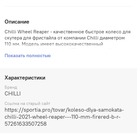
Описание
Chilli Wheel Reaper - качественное быстрое колесо для
скутера для фристайла от компании Chilli диаметром
110 мм. Модель имеет высококачественный
фрезерованный на станке с ЧПУ алюминиевый
Показать полностью
сердечник неповторимого синего цвета. Рекомендуется
всегда покупать и заменять оба колеса самоката, чтобы
избежать потери устойчивости, комфорта и
безопасности во время вождения.
Характеристики
#br##br#Особенности:#br#Колесо содержит
высококачественные подшипники ABEC9. #br#Диаметр
Бренд
колеса: 110 мм. #br#Твердость колеса: 90A. #br#Ширина
CHILLI
колеса: 24 мм#br#Материал сердечника: алюминий.
Ссылка на старый сайт
https://sportia.pro/tovar/koleso-dlya-samokata-
chilli-2021-wheel-reaper---110-mm-firered-b-r-
57261633507258