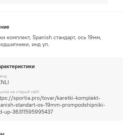
ание
ки комплект, Spanish стандарт, ось 19мм,
одшипники, инд уп.
арактеристики
енд
ENLI
ылка на старый сайт
tps://sportia.pro/tovar/karetki-komplekt-
anish-standart-os-19mm-prompodshipniki-
nd-up-36311595995437
вы