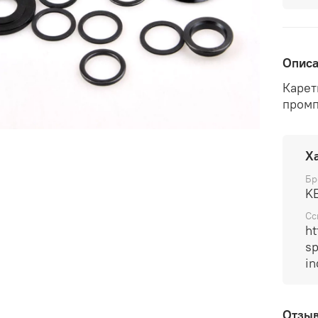
Опис
Карет
промп
Х
Бр
K
Сс
ht
sp
i
Отзы