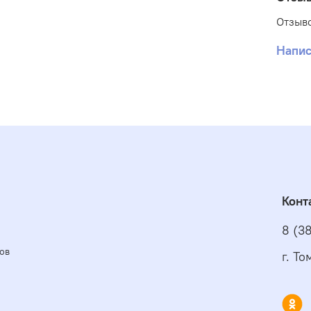
Отзыво
Напис
Конт
8 (3
ов
г. Т