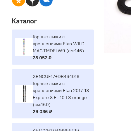
Каталог
Горные лыжи с
креплениями Elan WILD
MAG.TMDELW9 (см:146)
23 052 ₽
XBNCUF17+DB464016
Горные лыжи с
креплениями Elan 2017-18
Explore 8 EL 10 LS orange
(см:160)
29 036 ₽
AETCVH17+DB866016