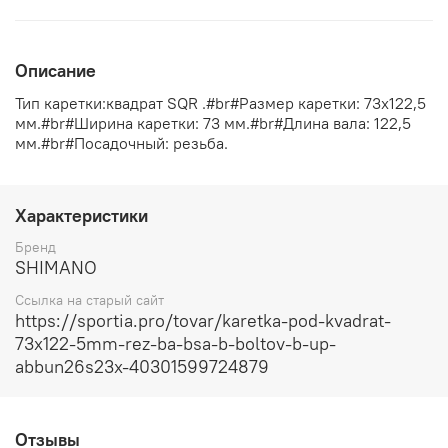
Описание
Тип каретки:квадрат SQR .#br#Размер каретки: 73х122,5
мм.#br#Ширина каретки: 73 мм.#br#Длина вала: 122,5
мм.#br#Посадочный: резьба.
Характеристики
Бренд
SHIMANO
Ссылка на старый сайт
https://sportia.pro/tovar/karetka-pod-kvadrat-
73x122-5mm-rez-ba-bsa-b-boltov-b-up-
abbun26s23x-40301599724879
Отзывы