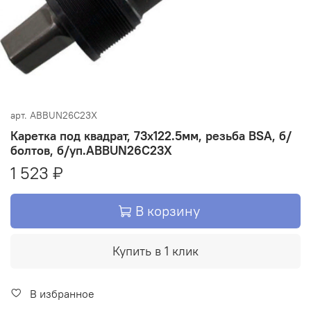
арт.
ABBUN26С23X
Каретка под квадрат, 73x122.5мм, резьба BSA, б/
болтов, б/уп.ABBUN26С23X
1 523 ₽
В корзину
Купить в 1 клик
В избранное