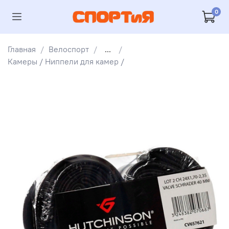
0
Главная
Велоспорт
...
Камеры / Ниппели для камер /