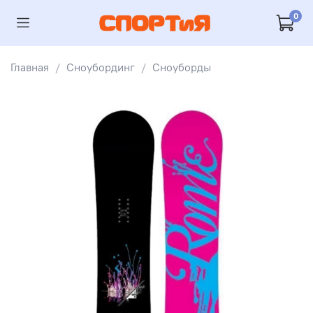
0
Главная
Сноубординг
Сноуборды