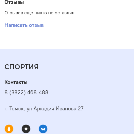
Отзывы
язык#br#Мягкая подошва с протектором
WalkGrip#br#Амортизация шарнира
Отзывов еще никто не оставлял
кантинга#br#Амортизация пятки и стельки, амортизация
пальцев,мягкий язык с гелем
Написать отзыв
СПОРТИЯ
Контакты
8 (3822) 468-488
г. Томск, ул Аркадия Иванова 27