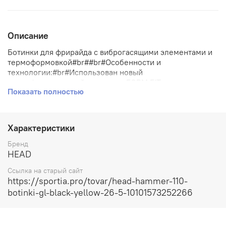
Описание
Ботинки для фрирайда с виброгасящими элементами и
термоформовкой#br##br#Особенности и
технологии:#br#Использован новый
термоформирующийся пластик FORM FIT - таким
Показать полностью
образом и внешний ботинок можно формировать по
ноге индивидуально. #br#Абсолютно новая геометрия
ботинка - шарнир кантинга смещен назад на 14 мм для
лучшего контроля лыж и более информативной
Характеристики
рулежки, новое расположение клипс, новый
баланс.#br#Жесткость ботинка можно регулировать не
Бренд
только обычным способом (шестигранником сзади), но
HEAD
и заменяя съемный пластиковый язык ботинка на более
Ссылка на старый сайт
мягкий или более жесткий.#br#В ботинке большое
https://sportia.pro/tovar/head-hammer-110-
количество виброгасящих элементов, например между
botinki-gl-black-yellow-26-5-10101573252266
шарниром и пластиком ботинка установлена
виброгасящая прокладка (желтый пластик), смягчающая
удары. #br#Новый баланс ERGO#br#3-х компонентная
силовая рама TRIAD Ergoflex#br#Съемный заменяемый