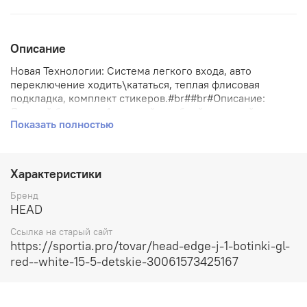
Описание
Новая Технологии: Система легкого входа, авто
переключение ходить\кататься, теплая флисовая
подкладка, комплект стикеров.#br##br#Описание:
Детский ботинок с 1 клипсой, удобной колодкой и
Показать полностью
легким входом. #br##br#Жесткость ботинка: 30
Характеристики
Бренд
HEAD
Ссылка на старый сайт
https://sportia.pro/tovar/head-edge-j-1-botinki-gl-
red--white-15-5-detskie-30061573425167