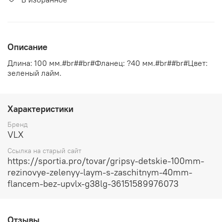
Описание
Длина: 100 мм.#br##br#Фланец: ?40 мм.#br##br#Цвет:
зеленый лайм.
Характеристики
Бренд
VLX
Ссылка на старый сайт
https://sportia.pro/tovar/gripsy-detskie-100mm-
rezinovye-zelenyy-laym-s-zaschitnym-40mm-
flancem-bez-upvlx-g38lg-36151589976073
Отзывы