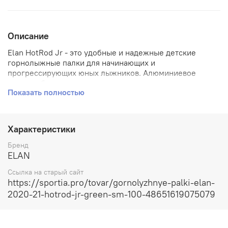
Описание
Elan HotRod Jr - это удобные и надежные детские
горнолыжные палки для начинающих и
прогрессирующих юных лыжников. Алюминиевое
древко обладает оптимальным сочетанием легкого
Показать полностью
веса, прочности и жесткости, а эргономичная рукоятка,
адаптированная для детской руки, создает удобный
обхват. Широкий выбор расцветок позволяет легко
выбрать нужный вариант практически под любую
Характеристики
экипировку.#br#Особенности:#br#Прочное древко 14
мм из качественного алюминиевого сплава
Бренд
5083.#br#Надежный стальной
ELAN
наконечник.#br#Эргономичная однокомпонентная
Ссылка на старый сайт
детская рукоятка Jr ErgoForm Grip.#br#Удобный темляк.
https://sportia.pro/tovar/gornolyzhnye-palki-elan-
2020-21-hotrod-jr-green-sm-100-48651619075079