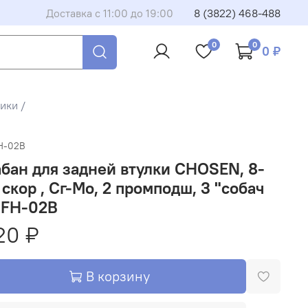
Доставка с 11:00 до 19:00
8 (3822) 468-488
0
0
0 ₽
ики /
H-02B
бан для задней втулки CHOSEN, 8-
 скор , Сг-Мо, 2 промподш, 3 "собач
SFH-02B
20 ₽
В корзину