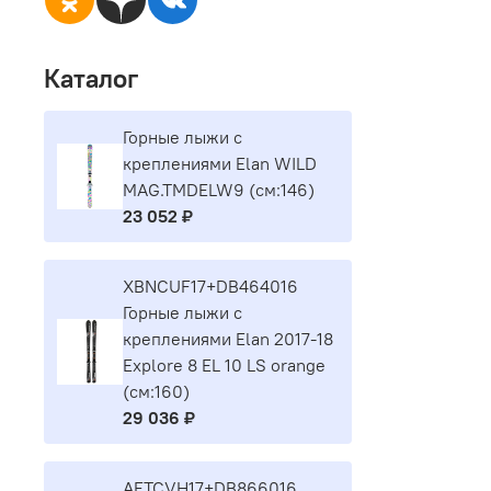
Каталог
Горные лыжи с
креплениями Elan WILD
MAG.TMDELW9 (см:146)
23 052 ₽
XBNCUF17+DB464016
Горные лыжи с
креплениями Elan 2017-18
Explore 8 EL 10 LS orange
(см:160)
29 036 ₽
AETCVH17+DB866016