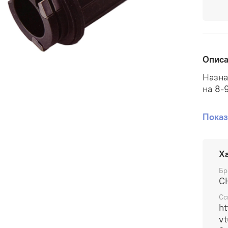
Опис
Назна
на 8-
Матер
Показ
2 про
Х
3 "соб
Бр
C
Сс
ht
vt