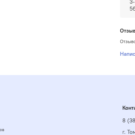
3-
5
Отзы
Отзыво
Напис
Конт
8 (3
ов
г. Т