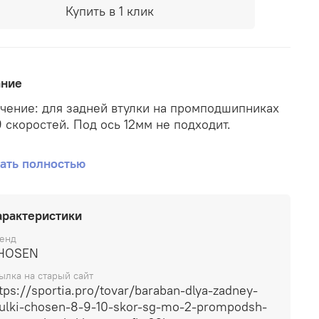
Купить в 1 клик
ание
чение: для задней втулки на промподшипниках
9 скоростей. Под ось 12мм не подходит.
иал: Cr-Mo.
ать полностью
мподшипника.
арактеристики
ачки".
енд
HOSEN
ылка на старый сайт
tps://sportia.pro/tovar/baraban-dlya-zadney-
ulki-chosen-8-9-10-skor-sg-mo-2-prompodsh-