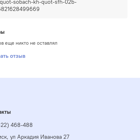
quot-sobach-kh-quot-sfh-02b-
6821628499669
вы
в еще никто не оставлял
ать отзыв
акты
822) 468-488
омск, ул Аркадия Иванова 27